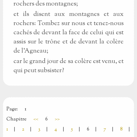
rochers des montagnes;
et ils disent aux montagnes et aux
rochers: Tombez sur nous et tenez-nous
cachés de devant la face de celui qui est
assis sur le trône et de devant la colère
de l’Agneau;
car le grand jour de sa colère est venu, et
qui peut subsister?
Page:
1
Chapitre
<<
6
>>
1
|
2
|
3
|
4
|
5
|
6
|
7
|
8
|