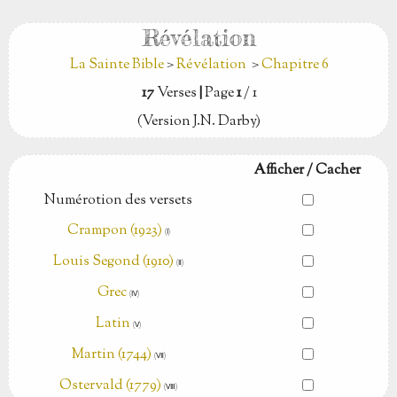
Révélation
La Sainte Bible
>
Révélation
>
Chapitre 6
17
Verses
|
Page
1
/ 1
(Version J.N. Darby)
Afficher / Cacher
Numérotion des versets
Crampon (1923)
(Ⅰ)
Louis Segond (1910)
(Ⅱ)
Grec
(Ⅳ)
Latin
(Ⅴ)
Martin (1744)
(Ⅶ)
Ostervald (1779)
(Ⅷ)