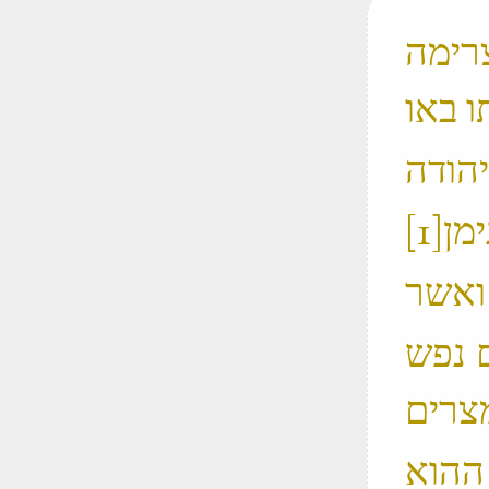
צרימה
ם נפש