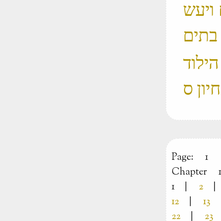
 ויעש
 הילוד
Page:
1
Chapter
1
|
2
|
12
|
13
22
|
23