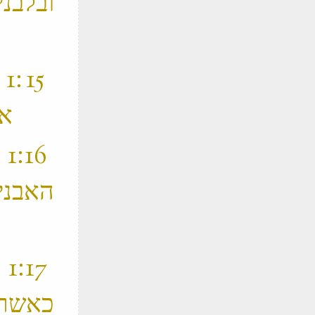
ובלבנ
‫
אשר שם האחת שפרה ושם השנית פועה ‬
‫
האבני
‫
כאשר 