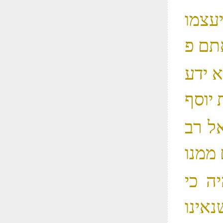
יעצמו
א ידע
אל רב
יה כי
אינו