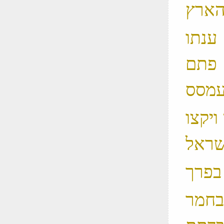
 ענתו
 פתם
 ויקצו
 בחמר