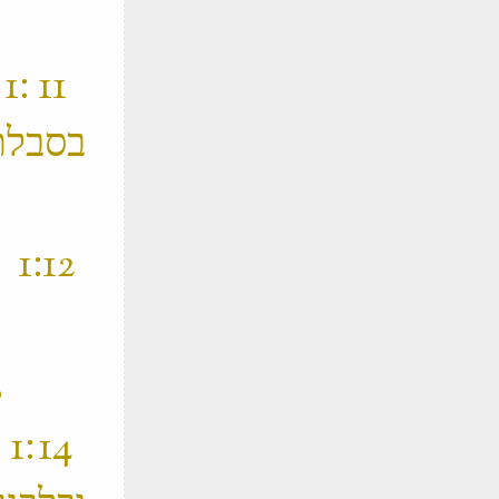
‫
בסבלת
‫ 
‫ 13 ׃1 ויעבדו מצרים את בני ישראל בפרך ‬
‫