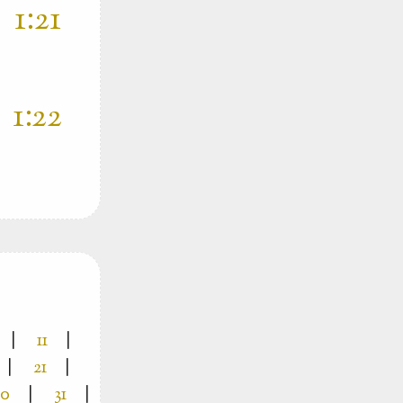
‫ 
‫ 
|
11
|
|
21
|
30
|
31
|