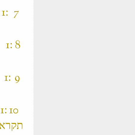
‫
‫ 
‫
‫
תקראנ