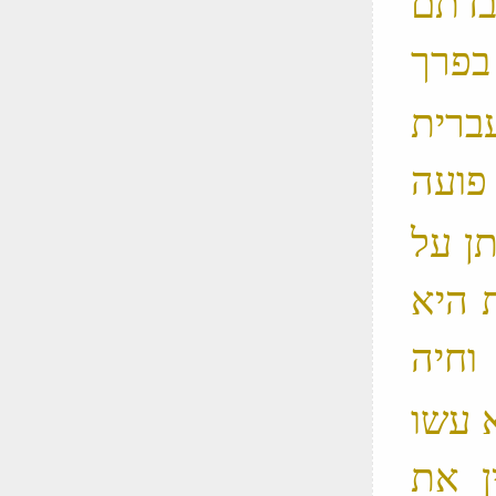
בדתם
עברית
תן על
 היא
וחיה ‬
א עשו
ן את