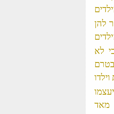
ר להן
כי לא
בטרם
ויעצמו
מאד ‬