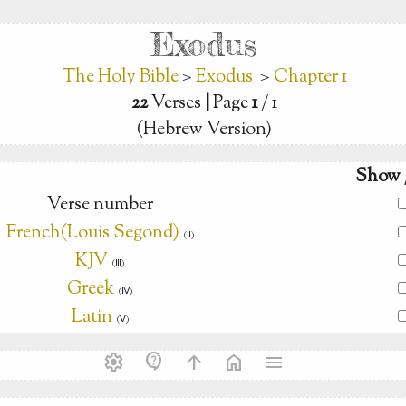
Exodus
The Holy Bible
>
Exodus
>
Chapter 1
22
Verses
|
Page
1
/ 1
(Hebrew Version)
Show 
Verse number
French(Louis Segond)
(Ⅱ)
KJV
(Ⅲ)
Greek
(Ⅳ)
Latin
(Ⅴ)
settings
contact_support
arrow_upward
home
menu