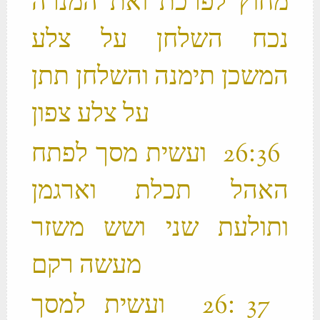
מחוץ לפרכת ואת המנרה
נכח השלחן על צלע
המשכן תימנה והשלחן תתן
על צלע צפון ‬
‫ 36 ׃26 ועשית מסך לפתח
האהל תכלת וארגמן
ותולעת שני ושש משזר
מעשה רקם ‬
‫ 37 ׃26 ועשית למסך