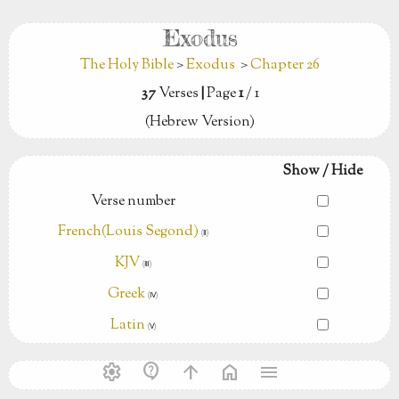
Exodus
The Holy Bible
>
Exodus
>
Chapter 26
37
Verses
|
Page
1
/ 1
(Hebrew Version)
Show / Hide
Verse number
French(Louis Segond)
(Ⅱ)
KJV
(Ⅲ)
Greek
(Ⅳ)
Latin
(Ⅴ)
settings
contact_support
arrow_upward
home
menu