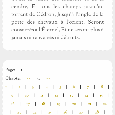
cendre, Et tous les champs jusqu'au
torrent de Cédron, Jusqu'à l'angle de la
porte des chevaux à l'orient, Seront
consacrés à l'Éternel, Et ne seront plus à
jamais ni renversés ni détruits.
Page:
1
Chapter
<<
31
>>
1
|
2
|
3
|
4
|
5
|
6
|
7
|
8
|
9
|
10
|
11
|
12
|
13
|
14
|
15
|
16
|
17
|
18
|
19
|
20
|
21
|
22
|
23
|
24
|
25
|
26
|
27
|
28
|