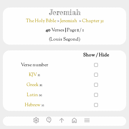
Jeremiah
The Holy Bible
>
Jeremiah
>
Chapter 31
40
Verses
|
Page
1
/ 1
(Louis Segond)
Show / Hide
Verse number
KJV
(Ⅱ)
Greek
(Ⅲ)
Latin
(Ⅳ)
Hebrew
(Ⅴ)
settings
contact_support
arrow_upward
home
menu