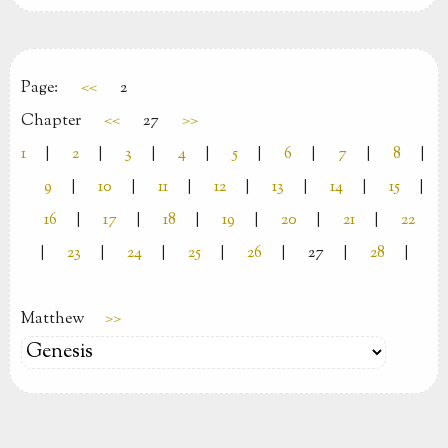
Page:
<<
2
Chapter
<<
27
>>
1
|
2
|
3
|
4
|
5
|
6
|
7
|
8
|
9
|
10
|
11
|
12
|
13
|
14
|
15
|
16
|
17
|
18
|
19
|
20
|
21
|
22
|
23
|
24
|
25
|
26
|
27
|
28
|
Matthew
>>