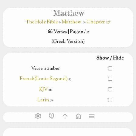
Matthew
The Holy Bible
>
Matthew
>
Chapter 27
66
Verses
|
Page
2
/ 2
(Greek Version)
Show / Hide
Verse number
French(Louis Segond)
(Ⅱ)
KJV
(Ⅲ)
Latin
(Ⅳ)
settings
contact_support
arrow_upward
home
menu