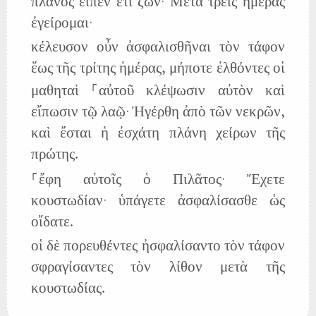
πλάνος εἶπεν ἔτι ζῶν· Μετὰ τρεῖς ἡμέρας
ἐγείρομαι·
κέλευσον οὖν ἀσφαλισθῆναι τὸν τάφον
ἕως τῆς τρίτης ἡμέρας, μήποτε ἐλθόντες οἱ
μαθηταὶ ⸀αὐτοῦ κλέψωσιν αὐτὸν καὶ
εἴπωσιν τῷ λαῷ· Ἠγέρθη ἀπὸ τῶν νεκρῶν,
καὶ ἔσται ἡ ἐσχάτη πλάνη χείρων τῆς
πρώτης.
⸀ἔφη αὐτοῖς ὁ Πιλᾶτος· Ἔχετε
κουστωδίαν· ὑπάγετε ἀσφαλίσασθε ὡς
οἴδατε.
οἱ δὲ πορευθέντες ἠσφαλίσαντο τὸν τάφον
σφραγίσαντες τὸν λίθον μετὰ τῆς
κουστωδίας.