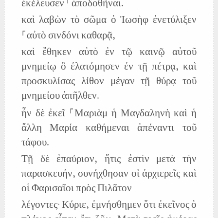
ἐκέλευσεν ⸀ἀποδοθῆναι.
καὶ λαβὼν τὸ σῶμα ὁ Ἰωσὴφ ἐνετύλιξεν
⸀αὐτὸ σινδόνι καθαρᾷ,
καὶ ἔθηκεν αὐτὸ ἐν τῷ καινῷ αὐτοῦ
μνημείῳ ὃ ἐλατόμησεν ἐν τῇ πέτρᾳ, καὶ
προσκυλίσας λίθον μέγαν τῇ θύρᾳ τοῦ
μνημείου ἀπῆλθεν.
ἦν δὲ ἐκεῖ ⸀Μαριὰμ ἡ Μαγδαληνὴ καὶ ἡ
ἄλλη Μαρία καθήμεναι ἀπέναντι τοῦ
τάφου.
Τῇ δὲ ἐπαύριον, ἥτις ἐστὶν μετὰ τὴν
παρασκευήν, συνήχθησαν οἱ ἀρχιερεῖς καὶ
οἱ Φαρισαῖοι πρὸς Πιλᾶτον
λέγοντες· Κύριε, ἐμνήσθημεν ὅτι ἐκεῖνος ὁ