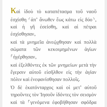
κ
αὶ ἰδοὺ τὸ καταπέτασμα τοῦ ναοῦ
ἐσχίσθη ⸂ἀπ’ ἄνωθεν ἕως κάτω εἰς δύο⸃,
καὶ ἡ γῆ ἐσείσθη, καὶ αἱ πέτραι
ἐσχίσθησαν,
καὶ τὰ μνημεῖα ἀνεῴχθησαν καὶ πολλὰ
σώματα τῶν κεκοιμημένων ἁγίων
⸀ἠγέρθησαν,
καὶ ἐξελθόντες ἐκ τῶν μνημείων μετὰ τὴν
ἔγερσιν αὐτοῦ εἰσῆλθον εἰς τὴν ἁγίαν
πόλιν καὶ ἐνεφανίσθησαν πολλοῖς.
Ὁ δὲ ἑκατόνταρχος καὶ οἱ μετ’ αὐτοῦ
τηροῦντες τὸν Ἰησοῦν ἰδόντες τὸν σεισμὸν
καὶ τὰ ⸀γενόμενα ἐφοβήθησαν σφόδρα