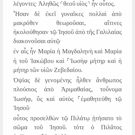
λέγοντες· Ἀληθῶς ⸂θεοῦ υἱὸς⸃ ἦν οὗτος.
Ἦσαν δὲ ἐκεῖ γυναῖκες πολλαὶ ἀπὸ
μακρόθεν θεωροῦσαι, αἵτινες
ἠκολούθησαν τῷ Ἰησοῦ ἀπὸ τῆς Γαλιλαίας
διακονοῦσαι αὐτῷ·
ἐν αἷς ἦν Μαρία ἡ Μαγδαληνὴ καὶ Μαρία
ἡ τοῦ Ἰακώβου καὶ ⸀Ἰωσὴφ μήτηρ καὶ ἡ
μήτηρ τῶν υἱῶν Ζεβεδαίου.
Ὀψίας δὲ γενομένης ἦλθεν ἄνθρωπος
πλούσιος ἀπὸ Ἁριμαθαίας, τοὔνομα
Ἰωσήφ, ὃς καὶ αὐτὸς ⸀ἐμαθητεύθη τῷ
Ἰησοῦ·
οὗτος προσελθὼν τῷ Πιλάτῳ ᾐτήσατο τὸ
σῶμα τοῦ Ἰησοῦ. τότε ὁ Πιλᾶτος