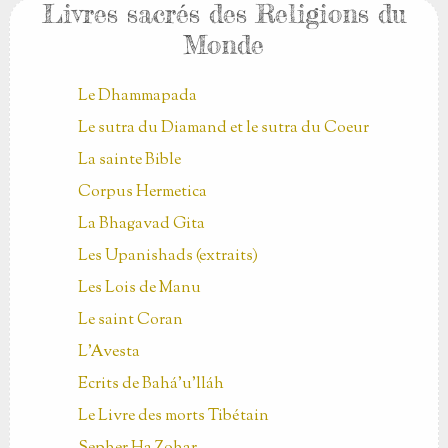
Livres sacrés des Religions du
Monde
Le Dhammapada
Le sutra du Diamand et le sutra du Coeur
La sainte Bible
Corpus Hermetica
La Bhagavad Gita
Les Upanishads (extraits)
Les Lois de Manu
Le saint Coran
L'Avesta
Ecrits de Bahá’u’lláh
Le Livre des morts Tibétain