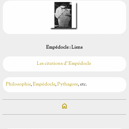
Empédocle : Liens
Les citations d' Empédocle
Philosophie
,
Empédocle
,
Pythagore
, etc.
home