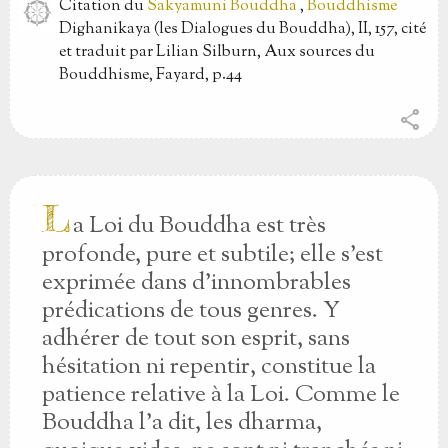
Citation
du
Sakyamuni Bouddha
,
Bouddhisme
Dighanikaya (les Dialogues du Bouddha), II, 157, cité
et traduit par Lilian Silburn, Aux sources du
Bouddhisme, Fayard, p.44
share
L
a Loi du Bouddha est très
profonde, pure et subtile; elle s'est
exprimée dans d'innombrables
prédications de tous genres. Y
adhérer de tout son esprit, sans
hésitation ni repentir, constitue la
patience relative à la Loi. Comme le
Bouddha l'a dit, les dharma,