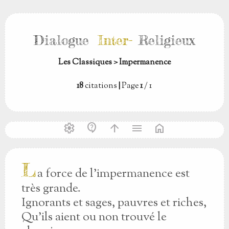
Dialogue
Inter-
Religieux
Les Classiques > Impermanence
18
citations
|
Page
1
/ 1
settings
contact_support
arrow_upward
menu
home
L
a force de l’impermanence est
très grande.
Ignorants et sages, pauvres et riches,
Qu’ils aient ou non trouvé le