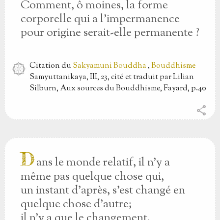
Comment, ô moines, la forme
corporelle qui a l'impermanence
pour origine serait-elle permanente ?
Citation
du
Sakyamuni Bouddha
,
Bouddhisme
Samyuttanikaya, III, 23, cité et traduit par Lilian
Silburn, Aux sources du Bouddhisme, Fayard, p.40
share
D
ans le monde relatif, il n'y a
même pas quelque chose qui,
un instant d'après, s'est changé en
quelque chose d'autre;
il n'y a que le changement.