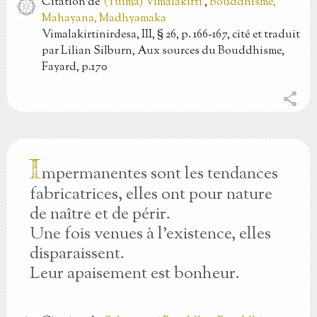
Citation
de
(Yuima) Vimalakirti
,
Bouddhisme,
Mahayana, Madhyamaka
Vimalakirtinirdesa, III, § 26, p. 166-167, cité et traduit
par Lilian Silburn, Aux sources du Bouddhisme,
Fayard, p.170
share
I
mpermanentes sont les tendances
fabricatrices, elles ont pour nature
de naître et de périr.
Une fois venues à l'existence, elles
disparaissent.
Leur apaisement est bonheur.