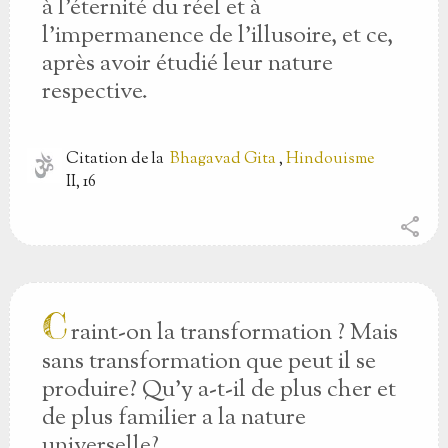
à l'éternité du réel et à
l'impermanence de l'illusoire, et ce,
après avoir étudié leur nature
respective.
Citation
de la
Bhagavad Gita
,
Hindouisme
II, 16
share
C
raint-on la transformation ? Mais
sans transformation que peut il se
produire? Qu'y a-t-il de plus cher et
de plus familier a la nature
universelle?