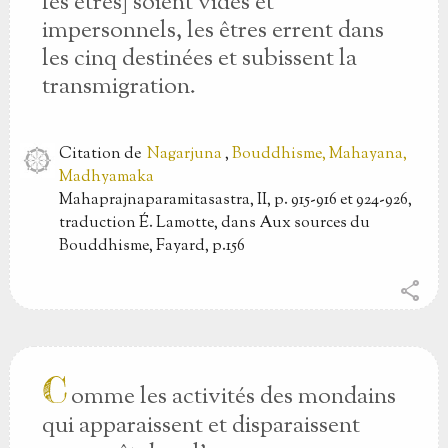
les êtres] soient vides et
impersonnels, les êtres errent dans
les cinq destinées et subissent la
transmigration.
Citation
de
Nagarjuna
,
Bouddhisme, Mahayana,
Madhyamaka
Mahaprajnaparamitasastra, II, p. 915-916 et 924-926,
traduction É. Lamotte, dans Aux sources du
Bouddhisme, Fayard, p.156
share
C
omme les activités des mondains
qui apparaissent et disparaissent