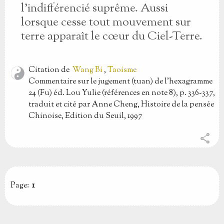
l'indifférencié suprême. Aussi
lorsque cesse tout mouvement sur
terre apparaît le cœur du Ciel-Terre.
Citation
de
Wang Bi
,
Taoisme
Commentaire sur le jugement (tuan) de l'hexagramme
24 (Fu) éd. Lou Yulie (références en note 8), p. 336-337,
traduit et cité par Anne Cheng, Histoire de la pensée
Chinoise, Edition du Seuil, 1997
share
Page:
1