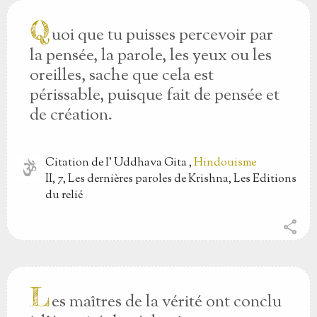
Q
uoi que tu puisses percevoir par
la pensée, la parole, les yeux ou les
oreilles, sache que cela est
périssable, puisque fait de pensée et
de création.
Citation
de l'
Uddhava Gita
,
Hindouisme
II, 7, Les dernières paroles de Krishna, Les Editions
du relié
share
L
es maîtres de la vérité ont conclu