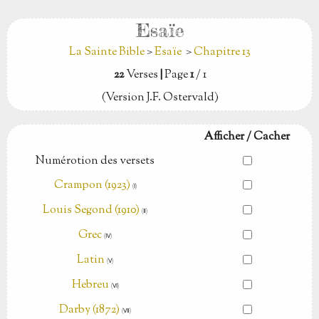
Esaïe
La Sainte Bible
>
Esaïe
>
Chapitre 13
22
Verses
|
Page
1
/ 1
(Version J.F. Ostervald)
Afficher / Cacher
Numérotion des versets
Crampon (1923)
(Ⅰ)
Louis Segond (1910)
(Ⅱ)
Grec
(Ⅳ)
Latin
(Ⅴ)
Hebreu
(Ⅵ)
Darby (1872)
(Ⅶ)