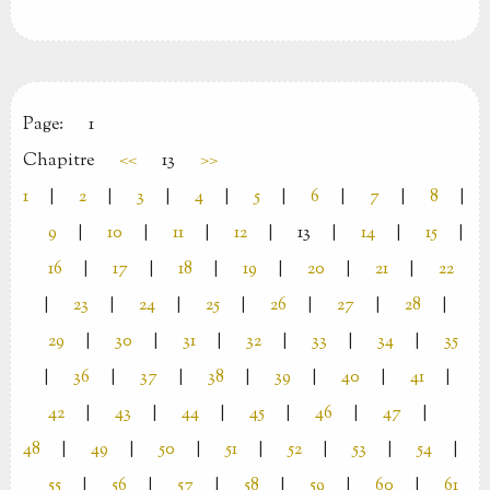
Page:
1
Chapitre
<<
13
>>
1
|
2
|
3
|
4
|
5
|
6
|
7
|
8
|
9
|
10
|
11
|
12
|
13
|
14
|
15
|
16
|
17
|
18
|
19
|
20
|
21
|
22
|
23
|
24
|
25
|
26
|
27
|
28
|
29
|
30
|
31
|
32
|
33
|
34
|
35
|
36
|
37
|
38
|
39
|
40
|
41
|
42
|
43
|
44
|
45
|
46
|
47
|
48
|
49
|
50
|
51
|
52
|
53
|
54
|
55
|
56
|
57
|
58
|
59
|
60
|
61