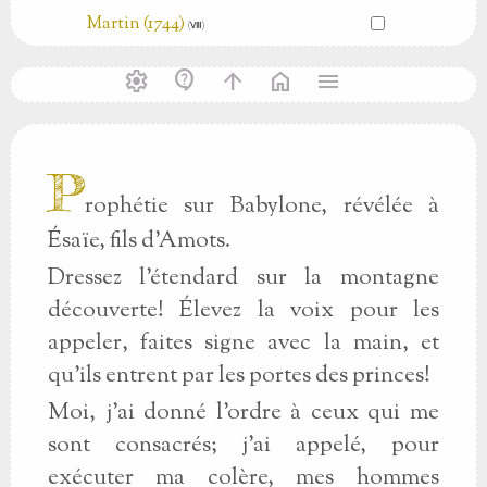
Martin (1744)
(Ⅷ)
settings
contact_support
arrow_upward
home
menu
P
rophétie sur Babylone, révélée à
Ésaïe, fils d'Amots.
Dressez l'étendard sur la montagne
découverte! Élevez la voix pour les
appeler, faites signe avec la main, et
qu'ils entrent par les portes des princes!
Moi, j'ai donné l'ordre à ceux qui me
sont consacrés; j'ai appelé, pour
exécuter ma colère, mes hommes