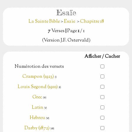
Esaïe
La Sainte Bible
>
Esaïe
>
Chapitre 18
7
Verses
|
Page
1
/ 1
(Version J.F. Ostervald)
Afficher / Cacher
Numérotion des versets
Crampon (1923)
(Ⅰ)
Louis Segond (1910)
(Ⅱ)
Grec
(Ⅳ)
Latin
(Ⅴ)
Hebreu
(Ⅵ)
Darby (1872)
(Ⅶ)