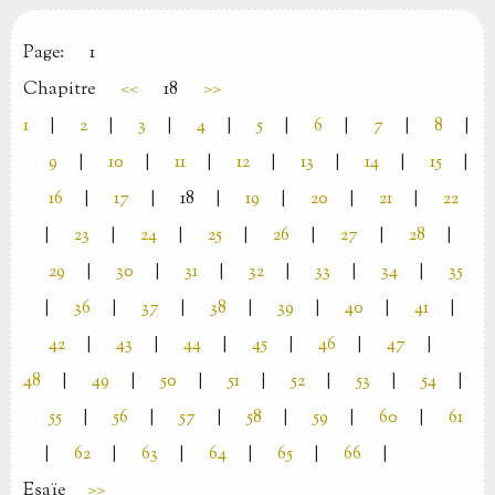
Page:
1
Chapitre
<<
18
>>
1
|
2
|
3
|
4
|
5
|
6
|
7
|
8
|
9
|
10
|
11
|
12
|
13
|
14
|
15
|
16
|
17
|
18
|
19
|
20
|
21
|
22
|
23
|
24
|
25
|
26
|
27
|
28
|
29
|
30
|
31
|
32
|
33
|
34
|
35
|
36
|
37
|
38
|
39
|
40
|
41
|
42
|
43
|
44
|
45
|
46
|
47
|
48
|
49
|
50
|
51
|
52
|
53
|
54
|
55
|
56
|
57
|
58
|
59
|
60
|
61
|
62
|
63
|
64
|
65
|
66
|
Esaïe
>>