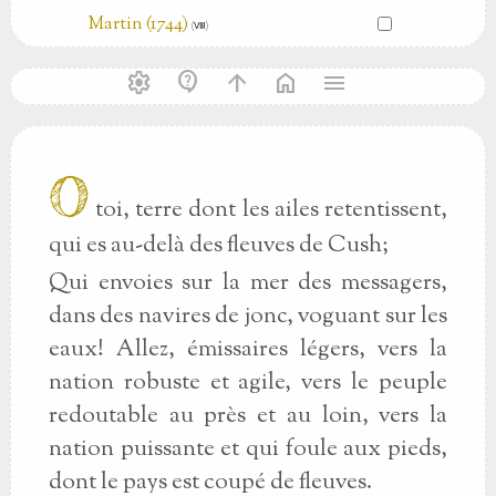
Martin (1744)
(Ⅷ)
settings
contact_support
arrow_upward
home
menu
O
toi, terre dont les ailes retentissent,
qui es au-delà des fleuves de Cush;
Qui envoies sur la mer des messagers,
dans des navires de jonc, voguant sur les
eaux! Allez, émissaires légers, vers la
nation robuste et agile, vers le peuple
redoutable au près et au loin, vers la
nation puissante et qui foule aux pieds,
dont le pays est coupé de fleuves.