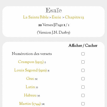
Esaïe
La Sainte Bible
>
Esaïe
>
Chapitre 13
22
Verses
|
Page
1
/ 1
(Version J.N. Darby)
Afficher / Cacher
Numérotion des versets
Crampon (1923)
(Ⅰ)
Louis Segond (1910)
(Ⅱ)
Grec
(Ⅳ)
Latin
(Ⅴ)
Hebreu
(Ⅵ)
Martin (1744)
(Ⅶ)