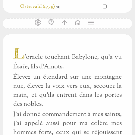
Ostervald (1779)
(Ⅷ)
settings
contact_support
arrow_upward
home
menu
L
’oracle touchant Babylone, qu’a vu
Ésaïe, fils d’Amots.
Élevez un étendard sur une montagne
nue, élevez la voix vers eux, secouez la
main, et qu’ils entrent dans les portes
des nobles.
J’ai donné commandement à mes saints,
j’ai appelé aussi pour ma colère mes
hommes forts, ceux qui se réjouissent