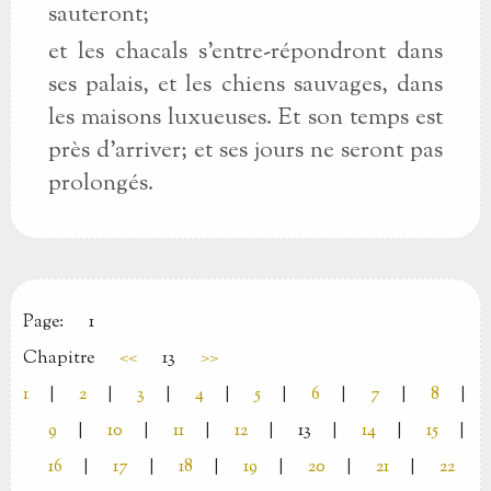
sauteront;
et les chacals s’entre-répondront dans
ses palais, et les chiens sauvages, dans
les maisons luxueuses. Et son temps est
près d’arriver; et ses jours ne seront pas
prolongés.
Page:
1
Chapitre
<<
13
>>
1
|
2
|
3
|
4
|
5
|
6
|
7
|
8
|
9
|
10
|
11
|
12
|
13
|
14
|
15
|
16
|
17
|
18
|
19
|
20
|
21
|
22