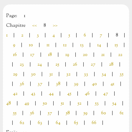
Page:
1
Chapitre
<<
8
>>
1
|
2
|
3
|
4
|
5
|
6
|
7
|
8
|
9
|
10
|
11
|
12
|
13
|
14
|
15
|
16
|
17
|
18
|
19
|
20
|
21
|
22
|
23
|
24
|
25
|
26
|
27
|
28
|
29
|
30
|
31
|
32
|
33
|
34
|
35
|
36
|
37
|
38
|
39
|
40
|
41
|
42
|
43
|
44
|
45
|
46
|
47
|
48
|
49
|
50
|
51
|
52
|
53
|
54
|
55
|
56
|
57
|
58
|
59
|
60
|
61
|
62
|
63
|
64
|
65
|
66
|