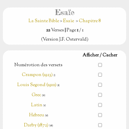
Esaïe
La Sainte Bible
>
Esaïe
>
Chapitre 8
22
Verses
|
Page
1
/ 1
(Version J.F. Ostervald)
Afficher / Cacher
Numérotion des versets
Crampon (1923)
(Ⅰ)
Louis Segond (1910)
(Ⅱ)
Grec
(Ⅳ)
Latin
(Ⅴ)
Hebreu
(Ⅵ)
Darby (1872)
(Ⅶ)