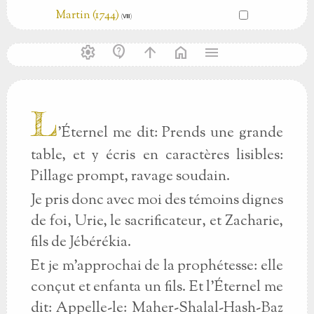
Martin (1744)
(Ⅷ)
settings
contact_support
arrow_upward
home
menu
L
'Éternel me dit: Prends une grande
table, et y écris en caractères lisibles:
Pillage prompt, ravage soudain.
Je pris donc avec moi des témoins dignes
de foi, Urie, le sacrificateur, et Zacharie,
fils de Jébérékia.
Et je m'approchai de la prophétesse: elle
conçut et enfanta un fils. Et l'Éternel me
dit: Appelle-le: Maher-Shalal-Hash-Baz