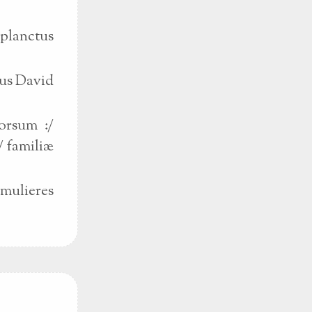
 planctus
mus David
orsum :/
/ familiæ
 mulieres