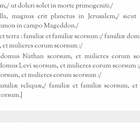
m,/ ut doleri solet in morte primogeniti./
lla, magnus erit planctus in Jerusalem,/ sicut
mon in campo Mageddon./
et terra : familiæ et familiæ seorsum :/ familiæ do
 et mulieres eorum seorsum :/
 domus Nathan seorsum, et mulieres eorum se
domus Levi seorsum, et mulieres eorum seorsum :
orsum, et mulieres eorum seorsum :/
miliæ reliquæ,/ familiæ et familiæ seorsum, et
eorsum.]