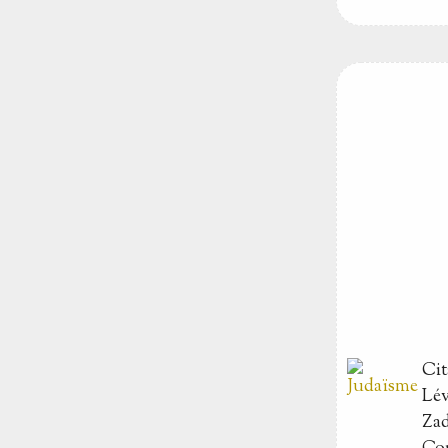
Cit
Lév
Zad