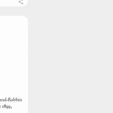
share
Grand-Rabbin
e 1899,