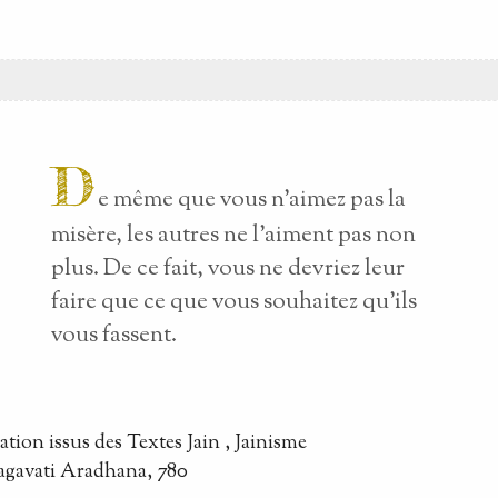
D
e même que vous n’aimez pas la
misère, les autres ne l’aiment pas non
plus. De ce fait, vous ne devriez leur
faire que ce que vous souhaitez qu’ils
vous fassent.
tation
issus des
Textes Jain
, Jainisme
agavati Aradhana, 780