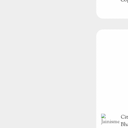
Co
Ci
Bh