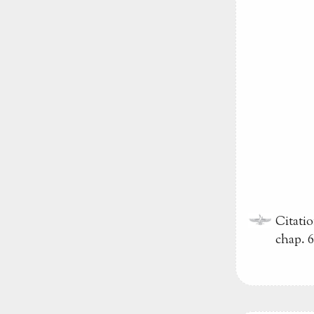
Citati
chap. 