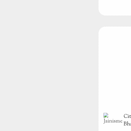
Ci
Bh