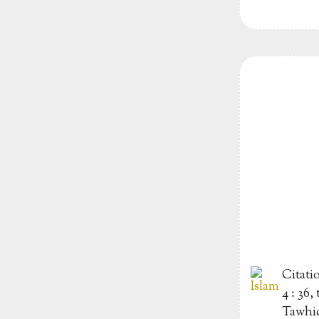
Citati
4 : 36
Tawhi