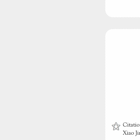
Citati
Xiao Ji