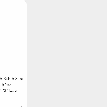
ngh Sahib Sant
b (One
N. Wilmot,