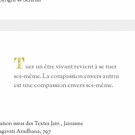
pyright © Sefarim
T
uer un être vivant revient à se tuer
soi-même. La compassion envers autrui
est une compassion envers soi-même.
tation
issus des
Textes Jain
, Jainisme
agavati Aradhana, 797