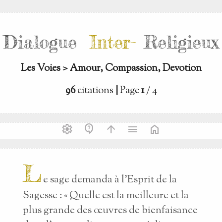
Dialogue
Inter-
Religieux
Les Voies > Amour, Compassion, Devotion
96
citations
|
Page
1
/ 4
settings
contact_support
arrow_upward
menu
home
L
e sage demanda à l’Esprit de la
Sagesse : « Quelle est la meilleure et la
plus grande des œuvres de bienfaisance