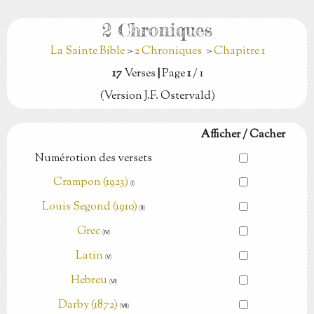
2 Chroniques
La Sainte Bible
>
2 Chroniques
>
Chapitre 1
17
Verses
|
Page
1
/ 1
(Version J.F. Ostervald)
Afficher / Cacher
Numérotion des versets
Crampon (1923)
(Ⅰ)
Louis Segond (1910)
(Ⅱ)
Grec
(Ⅳ)
Latin
(Ⅴ)
Hebreu
(Ⅵ)
Darby (1872)
(Ⅶ)