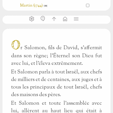
Martin (1744)
(Ⅷ)
settings
contact_support
arrow_upward
home
menu
O
r Salomon, fils de David, s'affermit
dans son règne; l'Éternel son Dieu fut
avec lui, et l'éleva extrêmement.
Et Salomon parla à tout Israël, aux chefs
de milliers et de centaines, aux juges et à
tous les principaux de tout Israël, chefs
des maisons des pères.
Et Salomon et toute l'assemblée avec
lui, allèrent au haut lieu qui était à