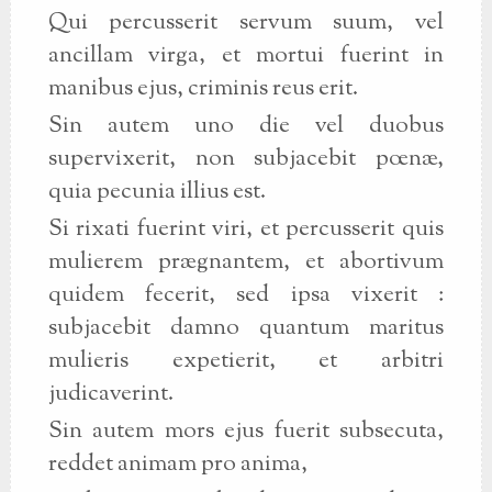
Qui percusserit servum suum, vel
ancillam virga, et mortui fuerint in
manibus ejus, criminis reus erit.
Sin autem uno die vel duobus
supervixerit, non subjacebit pœnæ,
quia pecunia illius est.
Si rixati fuerint viri, et percusserit quis
mulierem prægnantem, et abortivum
quidem fecerit, sed ipsa vixerit :
subjacebit damno quantum maritus
mulieris expetierit, et arbitri
judicaverint.
Sin autem mors ejus fuerit subsecuta,
reddet animam pro anima,