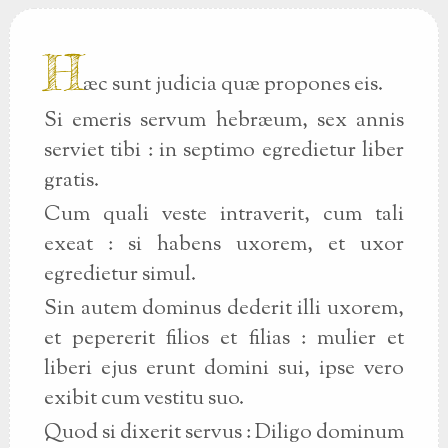
H
æc sunt judicia quæ propones eis.
Si emeris servum hebræum, sex annis
serviet tibi : in septimo egredietur liber
gratis.
Cum quali veste intraverit, cum tali
exeat : si habens uxorem, et uxor
egredietur simul.
Sin autem dominus dederit illi uxorem,
et pepererit filios et filias : mulier et
liberi ejus erunt domini sui, ipse vero
exibit cum vestitu suo.
Quod si dixerit servus : Diligo dominum