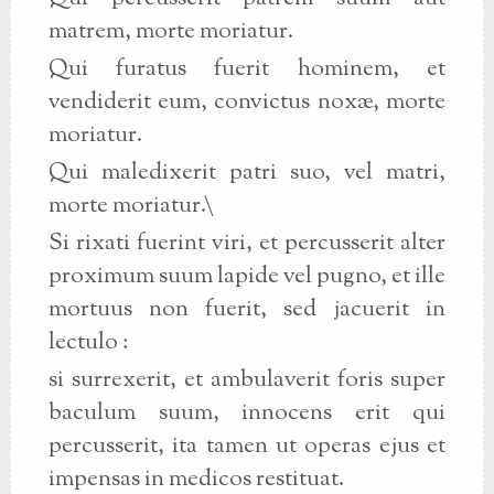
matrem, morte moriatur.
Qui furatus fuerit hominem, et
vendiderit eum, convictus noxæ, morte
moriatur.
Qui maledixerit patri suo, vel matri,
morte moriatur.\
Si rixati fuerint viri, et percusserit alter
proximum suum lapide vel pugno, et ille
mortuus non fuerit, sed jacuerit in
lectulo :
si surrexerit, et ambulaverit foris super
baculum suum, innocens erit qui
percusserit, ita tamen ut operas ejus et
impensas in medicos restituat.