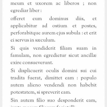
meum et uxorem ac liberos ; non
egrediar liber :
offeret eum dominus diis, et
applicabitur ad ostium et postes,
perforabitque aurem ejus subula : et erit
ei servus in sæculum.
Si quis vendiderit filiam suam in
famulam, non egredietur sicut ancillæ
exire consueverunt.
Si displicuerit oculis domini sui cui
tradita fuerat, dimittet eam : populo
autem alieno vendendi non habebit
potestatem, si spreverit eam.
Sin autem filio suo desponderit eam,