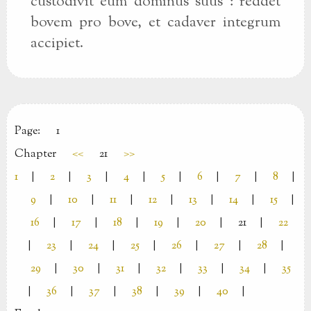
custodivit eum dominus suus : reddet
bovem pro bove, et cadaver integrum
accipiet.
Page:
1
Chapter
<<
21
>>
1
|
2
|
3
|
4
|
5
|
6
|
7
|
8
|
9
|
10
|
11
|
12
|
13
|
14
|
15
|
16
|
17
|
18
|
19
|
20
|
21
|
22
|
23
|
24
|
25
|
26
|
27
|
28
|
29
|
30
|
31
|
32
|
33
|
34
|
35
|
36
|
37
|
38
|
39
|
40
|