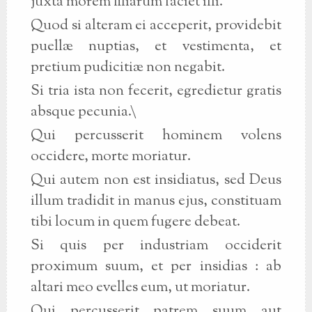
juxta morem filiarum faciet illi.
Quod si alteram ei acceperit, providebit
puellæ nuptias, et vestimenta, et
pretium pudicitiæ non negabit.
Si tria ista non fecerit, egredietur gratis
absque pecunia.\
Qui percusserit hominem volens
occidere, morte moriatur.
Qui autem non est insidiatus, sed Deus
illum tradidit in manus ejus, constituam
tibi locum in quem fugere debeat.
Si quis per industriam occiderit
proximum suum, et per insidias : ab
altari meo evelles eum, ut moriatur.
Qui percusserit patrem suum aut