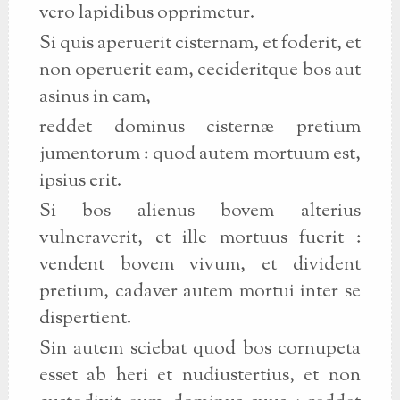
vero lapidibus opprimetur.
Si quis aperuerit cisternam, et foderit, et
non operuerit eam, cecideritque bos aut
asinus in eam,
reddet dominus cisternæ pretium
jumentorum : quod autem mortuum est,
ipsius erit.
Si bos alienus bovem alterius
vulneraverit, et ille mortuus fuerit :
vendent bovem vivum, et divident
pretium, cadaver autem mortui inter se
dispertient.
Sin autem sciebat quod bos cornupeta
esset ab heri et nudiustertius, et non