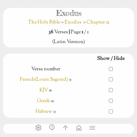
Exodus
The Holy Bible
>
Exodus
>
Chapter 21
36
Verses
|
Page
1
/ 1
(Latin Version)
Show / Hide
Verse number
French(Louis Segond)
(Ⅱ)
KJV
(Ⅲ)
Greek
(Ⅳ)
Hebrew
(Ⅴ)
settings
contact_support
arrow_upward
home
menu