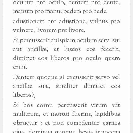
oculum pro oculo, dentem pro dente,
manum pro manu, pedem pro pede,
adustionem pro adustione, vulnus pro
vulnere, livorem pro livore.
Si percusserit quispiam oculum servi sui
aut ancillæ, et luscos eos fecerit,
dimittet eos liberos pro oculo quem
eruit.
Dentem quoque si excusserit servo vel
ancillæ suæ, similiter dimittet eos
liberos.\
Si bos cornu percusserit virum aut
mulierem, et mortui fuerint, lapidibus
obruetur : et non comedentur carnes
ejus, dominus quoque bovis innocens