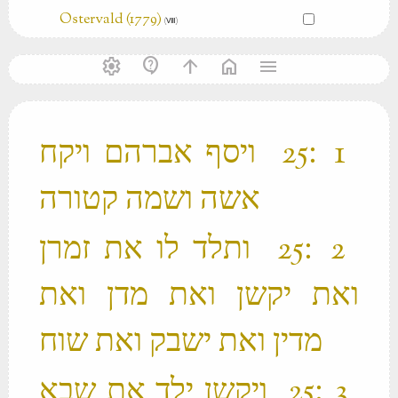
Ostervald (1779)
(Ⅷ)
settings
contact_support
arrow_upward
home
menu
‫ 1 ׃25 ויסף אברהם ויקח
אשה ושמה קטורה ‬
‫ 2 ׃25 ותלד לו את זמרן
ואת יקשן ואת מדן ואת
מדין ואת ישבק ואת שוח ‬
‫ 3 ׃25 ויקשן ילד את שבא