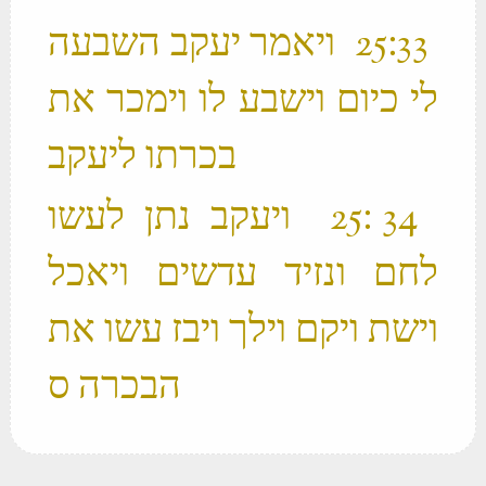
‫ 33 ׃25 ויאמר יעקב השבעה
לי כיום וישבע לו וימכר את
בכרתו ליעקב ‬
‫ 34 ׃25 ויעקב נתן לעשו
לחם ונזיד עדשים ויאכל
וישת ויקם וילך ויבז עשו את