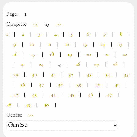
Page:
1
Chapitre
<<
25
>>
1
|
2
|
3
|
4
|
5
|
6
|
7
|
8
|
9
|
10
|
11
|
12
|
13
|
14
|
15
|
16
|
17
|
18
|
19
|
20
|
21
|
22
|
23
|
24
|
25
|
26
|
27
|
28
|
29
|
30
|
31
|
32
|
33
|
34
|
35
|
36
|
37
|
38
|
39
|
40
|
41
|
42
|
43
|
44
|
45
|
46
|
47
|
48
|
49
|
50
|
Genèse
>>