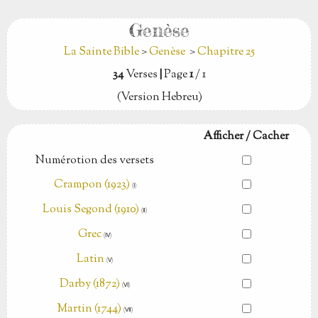
Genèse
La Sainte Bible
>
Genèse
>
Chapitre 25
34
Verses
|
Page
1
/ 1
(Version Hebreu)
Afficher / Cacher
Numérotion des versets
Crampon (1923)
(Ⅰ)
Louis Segond (1910)
(Ⅱ)
Grec
(Ⅳ)
Latin
(Ⅴ)
Darby (1872)
(Ⅵ)
Martin (1744)
(Ⅶ)