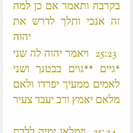
בקרבה ותאמר אם כן למה
זה אנכי ותלך לדרש את
יהוה ‬
‫ 23 ׃25 ויאמר יהוה לה שני
*גיים **גוים בבטנך ושני
לאמים ממעיך יפרדו ולאם
מלאם יאמץ ורב יעבד צעיר
‫ 24 ׃25 וימלאו ימיה ללדת