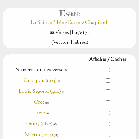
Esaïe
La Sainte Bible
>
Esaïe
>
Chapitre 8
22
Verses
|
Page
1
/ 1
(Version Hebreu)
Afficher / Cacher
Numérotion des versets
Crampon (1923)
(Ⅰ)
Louis Segond (1910)
(Ⅱ)
Grec
(Ⅳ)
Latin
(Ⅴ)
Darby (1872)
(Ⅵ)
Martin (1744)
(Ⅶ)