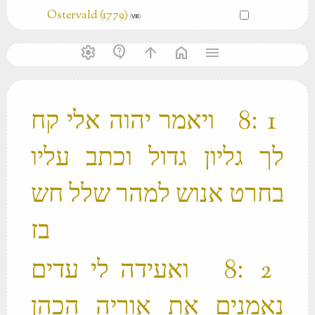
Ostervald (1779)
(Ⅷ)
settings
contact_support
arrow_upward
home
menu
‫ 1 ׃8 ויאמר יהוה אלי קח
לך גליון גדול וכתב עליו
בחרט אנוש למהר שלל חש
בז ‬
‫ 2 ׃8 ואעידה לי עדים
נאמנים את אוריה הכהן