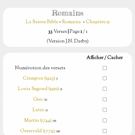
Romains
La Sainte Bible
>
Romains
>
Chapitre 15
33
Verses
|
Page
1
/ 1
(Version J.N. Darby)
Afficher / Cacher
Numérotion des versets
Crampon (1923)
(Ⅰ)
Louis Segond (1910)
(Ⅱ)
Grec
(Ⅳ)
Latin
(Ⅴ)
Martin (1744)
(Ⅶ)
Ostervald (1779)
(Ⅷ)