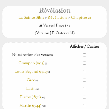
Révélation
La Sainte Bible
>
Révélation
>
Chapitre 22
21
Verses
|
Page
1
/ 1
(Version J.F. Ostervald)
Afficher / Cacher
Numérotion des versets
Crampon (1923)
(Ⅰ)
Louis Segond (1910)
(Ⅱ)
Grec
(Ⅳ)
Latin
(Ⅴ)
Darby (1872)
(Ⅶ)
Martin (1744)
(Ⅷ)