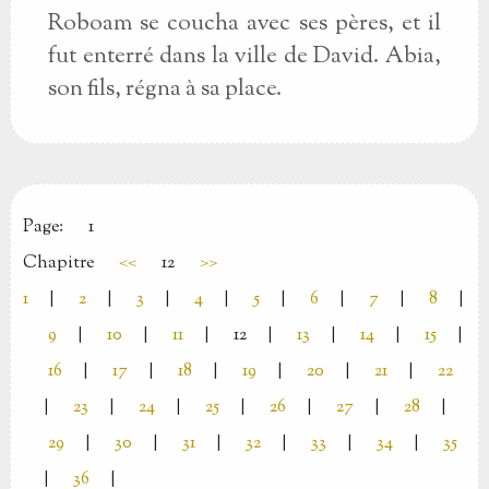
Roboam se coucha avec ses pères, et il
fut enterré dans la ville de David. Abia,
son fils, régna à sa place.
Page:
1
Chapitre
<<
12
>>
1
|
2
|
3
|
4
|
5
|
6
|
7
|
8
|
9
|
10
|
11
|
12
|
13
|
14
|
15
|
16
|
17
|
18
|
19
|
20
|
21
|
22
|
23
|
24
|
25
|
26
|
27
|
28
|
29
|
30
|
31
|
32
|
33
|
34
|
35
|
36
|