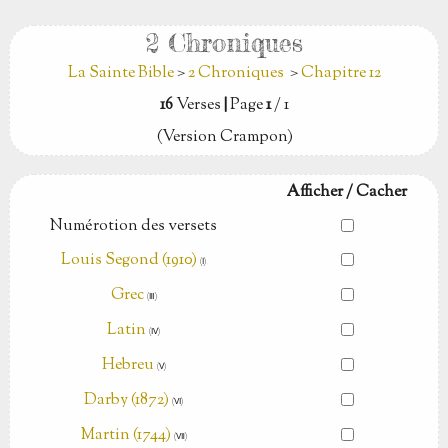
2 Chroniques
La Sainte Bible
>
2 Chroniques
>
Chapitre 12
16
Verses
|
Page
1
/ 1
(Version Crampon)
Afficher / Cacher
Numérotion des versets
Louis Segond (1910)
(Ⅰ)
Grec
(Ⅲ)
Latin
(Ⅳ)
Hebreu
(Ⅴ)
Darby (1872)
(Ⅵ)
Martin (1744)
(Ⅶ)