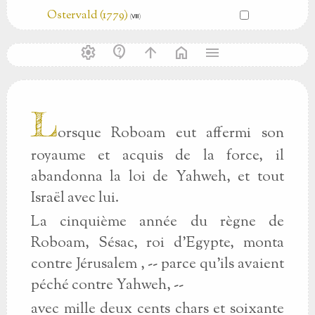
Ostervald (1779)
(Ⅷ)
settings
contact_support
arrow_upward
home
menu
L
orsque Roboam eut affermi son
royaume et acquis de la force, il
abandonna la loi de Yahweh, et tout
Israël avec lui.
La cinquième année du règne de
Roboam, Sésac, roi d'Egypte, monta
contre Jérusalem , -- parce qu'ils avaient
péché contre Yahweh, --
avec mille deux cents chars et soixante