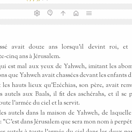
settings
contact_support
arrow_upward
home
menu
ssé avait douze ans lorsqu'il devint roi, et 
e-cinq ans à Jérusalem.
e qui est mal aux yeux de Yahweh, imitant les abo
ons que Yahweh avait chassées devant les enfants d'
it les hauts lieux qu'Ezéchias, son père, avait renve
s autels aux Baals, il fit des aschérahs, et il se 
ute l'armée du ciel et la servit.
 des autels dans la maison de Yahweh, de laquel
t : "C'est dans Jérusalem que sera mon nom à perpét