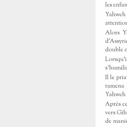
les enfan
Yahweh p
attentio
Alors Y
d'Assyri
double c
Lorsqu'i
s'humili
Il le pri
ramena 
Yahweh e
Après cel
vers Gih
de maniè