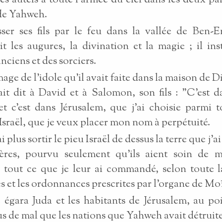
 des autels à toute l'armée du ciel dans les deux par
de Yahweh.
asser ses fils par le feu dans la vallée de Ben-
it les augures, la divination et la magie ; il ins
ciens et des sorciers.
image de l'idole qu'il avait faite dans la maison de 
it dit à David et à Salomon, son fils : "C'est d
t c'est dans Jérusalem, que j'ai choisie parmi t
'Israël, que je veux placer mon nom à perpétuité.
ai plus sortir le pieu Israël de dessus la terre que j'a
ères, pourvu seulement qu'ils aient soin de m
 tout ce que je leur ai commandé, selon toute la
s et les ordonnances prescrites par l'organe de Moï
égara Juda et les habitants de Jérusalem, au poi
lus de mal que les nations que Yahweh avait détruit