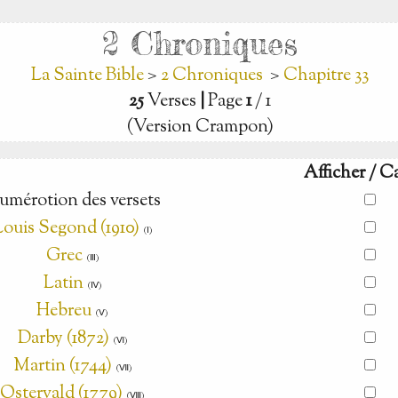
2 Chroniques
La Sainte Bible
>
2 Chroniques
>
Chapitre 33
25
Verses
|
Page
1
/ 1
(Version Crampon)
Afficher / C
umérotion des versets
Louis Segond (1910)
(Ⅰ)
Grec
(Ⅲ)
Latin
(Ⅳ)
Hebreu
(Ⅴ)
Darby (1872)
(Ⅵ)
Martin (1744)
(Ⅶ)
Ostervald (1779)
(Ⅷ)