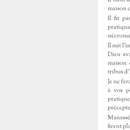
Il bâtit
maison 
Il fit p
pratiqua
nécroman
Il mit l'
Dieu ava
maison e
tribus d
Je ne fer
à vos p
pratique
précepte
Manassé 
firent p