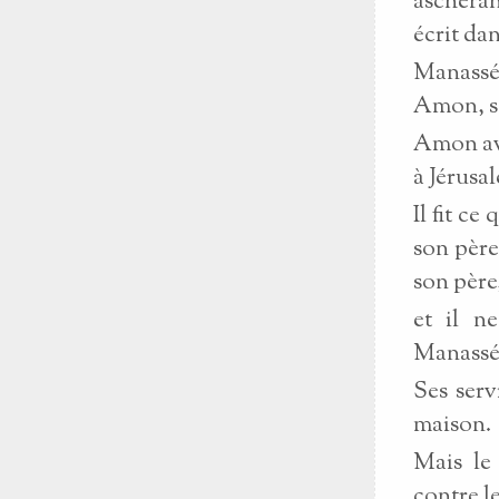
aschérah
écrit dan
Manassé 
Amon, son
Amon ava
à Jérusa
Il fit c
son père
son père, 
et il n
Manassé,
Ses serv
maison.
Mais le
contre le