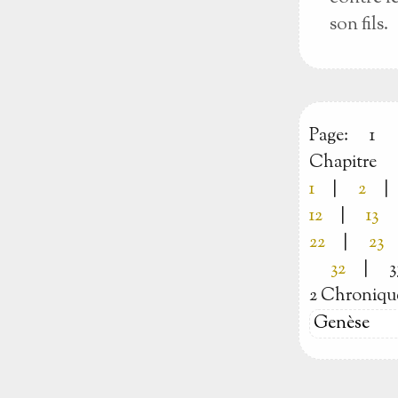
son fils.
Page:
1
Chapitre
1
|
2
|
12
|
13
22
|
23
32
|
3
2 Chroniqu