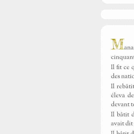
M
ana
cinquant
Il fit c
des nati
Il rebât
éleva de
devant to
Il bâtit
avait di