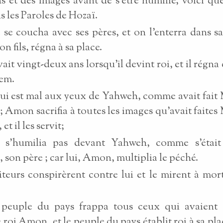
s et des images avant de s'être humilié, voici que
s les Paroles de Hozaï.
se coucha avec ses pères, et on l'enterra dans s
 fils, régna à sa place.
it vingt-deux ans lorsqu'il devint roi, et il régna
lem.
e qui est mal aux yeux de Yahweh, comme avait fait
; Amon sacrifia à toutes les images qu'avait faites
et il les servit;
e s'humilia pas devant Yahweh, comme s'était
 son père ; car lui, Amon, multiplia le péché.
iteurs conspirèrent contre lui et le mirent à mor
 peuple du pays frappa tous ceux qui avaient 
 roi Amon, et le peuple du pays établit roi à sa pla