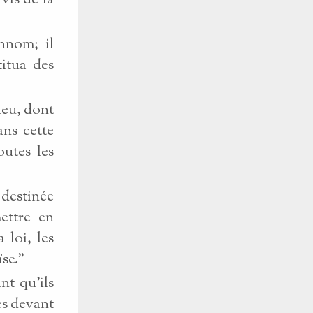
vis de la
Ennom; il
titua des
Dieu, dont
ans cette
outes les
i destinée
ettre en
 loi, les
se."
nt qu'ils
es devant