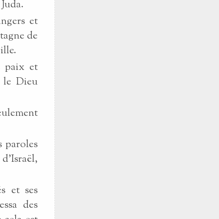
 Juda.
angers et
ontagne de
ille.
e paix et
, le Dieu
seulement
s paroles
d'Israël,
s et ses
ressa des