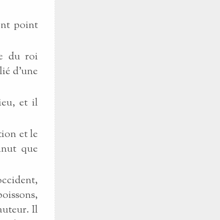
ent point
e du roi
lié d'une
eu, et il
tion et le
nnut que
'occident,
poissons,
uteur. Il