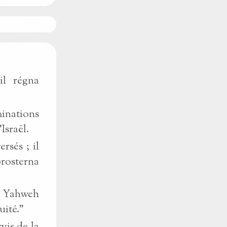
il régna
minations
Israël.
rsés ; il
prosterna
le Yahweh
uité."