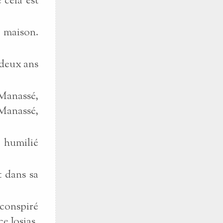
 cela est
a maison.
 deux ans
 Manassé,
 Manassé,
 humilié
t dans sa
conspiré
ce Josias,