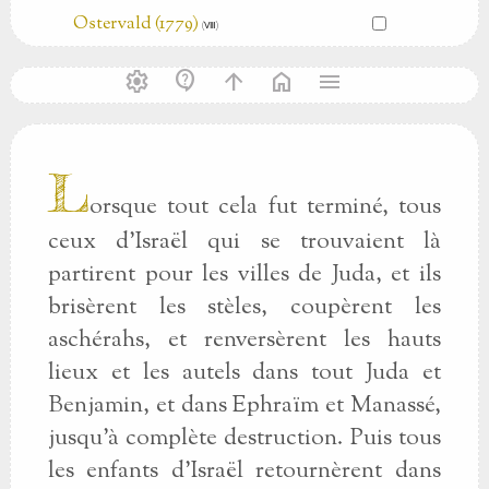
Ostervald (1779)
(Ⅷ)
settings
contact_support
arrow_upward
home
menu
L
orsque tout cela fut terminé, tous
ceux d'Israël qui se trouvaient là
partirent pour les villes de Juda, et ils
brisèrent les stèles, coupèrent les
aschérahs, et renversèrent les hauts
lieux et les autels dans tout Juda et
Benjamin, et dans Ephraïm et Manassé,
jusqu'à complète destruction. Puis tous
les enfants d'Israël retournèrent dans