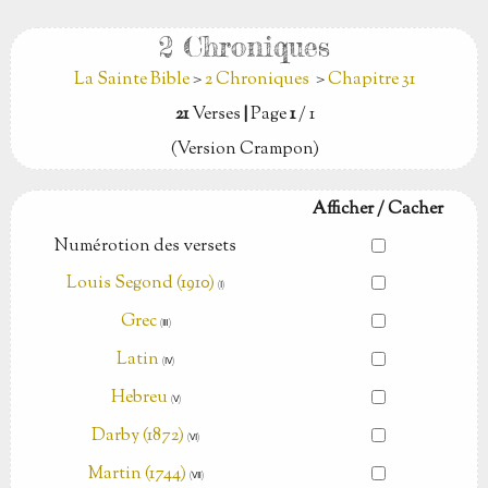
2 Chroniques
La Sainte Bible
>
2 Chroniques
>
Chapitre 31
21
Verses
|
Page
1
/ 1
(Version Crampon)
Afficher / Cacher
Numérotion des versets
Louis Segond (1910)
(Ⅰ)
Grec
(Ⅲ)
Latin
(Ⅳ)
Hebreu
(Ⅴ)
Darby (1872)
(Ⅵ)
Martin (1744)
(Ⅶ)