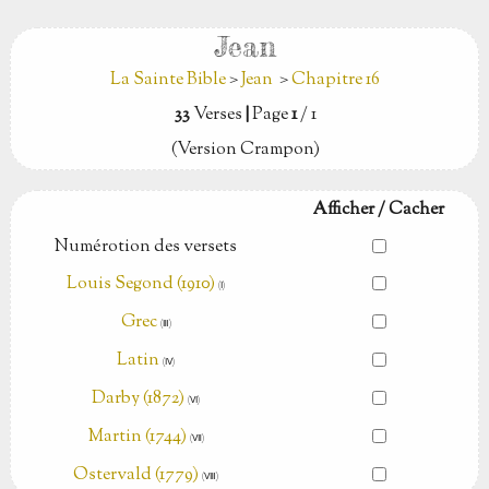
Jean
La Sainte Bible
>
Jean
>
Chapitre 16
33
Verses
|
Page
1
/ 1
(Version Crampon)
Afficher / Cacher
Numérotion des versets
Louis Segond (1910)
(Ⅰ)
Grec
(Ⅲ)
Latin
(Ⅳ)
Darby (1872)
(Ⅵ)
Martin (1744)
(Ⅶ)
Ostervald (1779)
(Ⅷ)