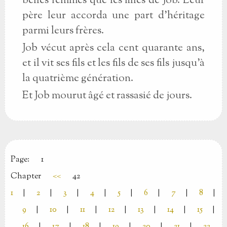
belles femmes que les filles de Job. Leur
père leur accorda une part d'héritage
parmi leurs frères.
Job vécut après cela cent quarante ans,
et il vit ses fils et les fils de ses fils jusqu'à
la quatrième génération.
Et Job mourut âgé et rassasié de jours.
Page:
1
Chapter
<<
42
1
|
2
|
3
|
4
|
5
|
6
|
7
|
8
|
9
|
10
|
11
|
12
|
13
|
14
|
15
|
16
|
17
|
18
|
19
|
20
|
21
|
22