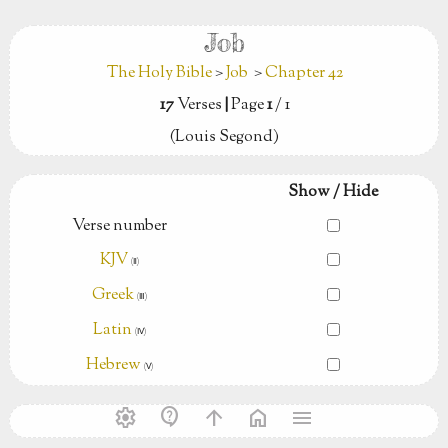
Job
The Holy Bible
>
Job
>
Chapter 42
17
Verses
|
Page
1
/ 1
(Louis Segond)
Show / Hide
Verse number
KJV
(Ⅱ)
Greek
(Ⅲ)
Latin
(Ⅳ)
Hebrew
(Ⅴ)
settings
contact_support
arrow_upward
home
menu