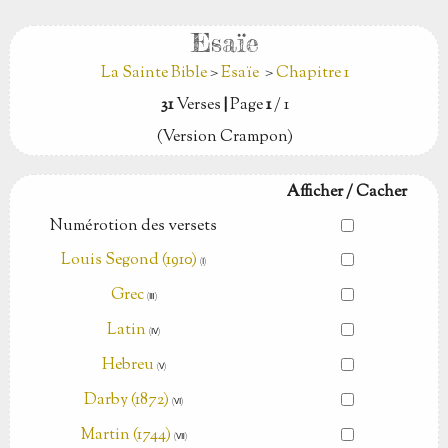
Esaïe
La Sainte Bible
>
Esaïe
>
Chapitre 1
31
Verses
|
Page
1
/ 1
(Version Crampon)
Afficher / Cacher
Numérotion des versets
Louis Segond (1910)
(Ⅰ)
Grec
(Ⅲ)
Latin
(Ⅳ)
Hebreu
(Ⅴ)
Darby (1872)
(Ⅵ)
Martin (1744)
(Ⅶ)