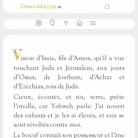
Ostervald (1779)
(Ⅷ)
settings
contact_support
arrow_upward
home
menu
V
ision d'Isaïe, fils d'Amos, qu'il a vue
touchant Juda et Jérusalem, aux jours
d'Osias, de Joatham, d'Achaz et
d'Ezéchias, rois de Juda.
Cieux, écoutez, et toi, terre, prête
l'oreille, car Yahweh parle: J'ai nourri
des enfants et je les ai élevés, et eux se
sont révoltés contre moi.
Le boeuf connaît son possesseur et l'âne