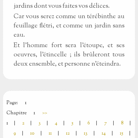
jardins dont vous faites vos délices.
Car vous serez comme un térébinthe au
feuillage flétri, et comme un jardin sans
eau.
Et l'homme fort sera l'étoupe, et ses
oeuvres, l'étincelle ; ils brûleront tous
deux ensemble, et personne n'éteindra.
Page:
1
Chapitre
1
>>
1
|
2
|
3
|
4
|
5
|
6
|
7
|
8
|
9
|
10
|
11
|
12
|
13
|
14
|
15
|