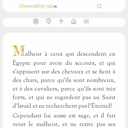
Ostervald (1779)
(Ⅷ)
settings
contact_support
arrow_upward
home
menu
M
alheur à ceux qui descendent en
Égypte pour avoir du secours, et qui
s’appuient sur des chevaux et se fient à
des chars, parce qu’ils sont nombreux,
et à des cavaliers, parce qu’ils sont très
forts, et qui ne regardent pas au Saint
d’Israël et ne recherchent pas l’Éternel!
Cependant lui aussi est sage, et il fait
venir le malheur, et ne retire pas ses