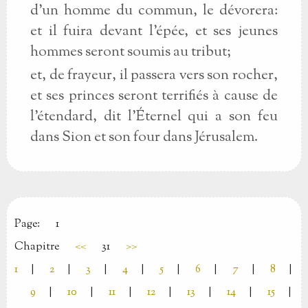
d’un homme du commun, le dévorera:
et il fuira devant l’épée, et ses jeunes
hommes seront soumis au tribut;
et, de frayeur, il passera vers son rocher,
et ses princes seront terrifiés à cause de
l’étendard, dit l’Éternel qui a son feu
dans Sion et son four dans Jérusalem.
Page:
1
Chapitre
<<
31
>>
1
|
2
|
3
|
4
|
5
|
6
|
7
|
8
|
9
|
10
|
11
|
12
|
13
|
14
|
15
|