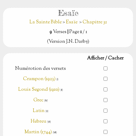
Esaïe
La Sainte Bible
>
Esaïe
>
Chapitre 31
9
Verses
|
Page
1
/ 1
(Version J.N. Darby)
Afficher / Cacher
Numérotion des versets
Crampon (1923)
(Ⅰ)
Louis Segond (1910)
(Ⅱ)
Grec
(Ⅳ)
Latin
(Ⅴ)
Hebreu
(Ⅵ)
Martin (1744)
(Ⅶ)