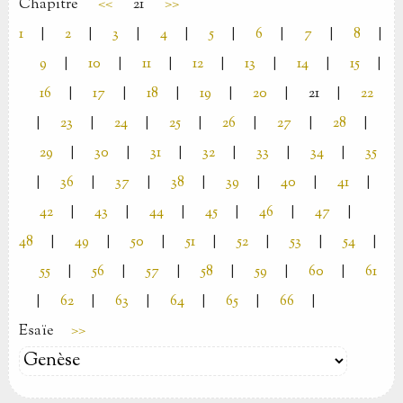
Chapitre
<<
21
>>
1
|
2
|
3
|
4
|
5
|
6
|
7
|
8
|
9
|
10
|
11
|
12
|
13
|
14
|
15
|
16
|
17
|
18
|
19
|
20
|
21
|
22
|
23
|
24
|
25
|
26
|
27
|
28
|
29
|
30
|
31
|
32
|
33
|
34
|
35
|
36
|
37
|
38
|
39
|
40
|
41
|
42
|
43
|
44
|
45
|
46
|
47
|
48
|
49
|
50
|
51
|
52
|
53
|
54
|
55
|
56
|
57
|
58
|
59
|
60
|
61
|
62
|
63
|
64
|
65
|
66
|
Esaïe
>>