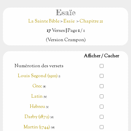
Esaïe
La Sainte Bible
>
Esaïe
>
Chapitre 21
17
Verses
|
Page
1
/ 1
(Version Crampon)
Afficher / Cacher
Numérotion des versets
Louis Segond (1910)
(Ⅰ)
Grec
(Ⅲ)
Latin
(Ⅳ)
Hebreu
(Ⅴ)
Darby (1872)
(Ⅵ)
Martin (1744)
(Ⅶ)