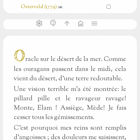
Ostervald (1779)
(Ⅷ)
settings
contact_support
arrow_upward
home
menu
O
racle sur le désert de la mer. Comme
les ouragans passent dans le midi, cela
vient du désert, d'une terre redoutable.
Une vision terrible m'a été montrée: le
pillard pille et le ravageur ravage!
Monte, Elam ! Assiège, Mède! Je fais
cesser tous les gémissements.
C'est pourquoi mes reins sont remplis
d'angoisses ; des douleurs me saisissent,