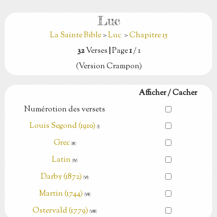
Luc
La Sainte Bible
>
Luc
>
Chapitre 15
32
Verses
|
Page
1
/ 1
(Version Crampon)
Afficher / Cacher
Numérotion des versets
Louis Segond (1910)
(Ⅰ)
Grec
(Ⅲ)
Latin
(Ⅳ)
Darby (1872)
(Ⅵ)
Martin (1744)
(Ⅶ)
Ostervald (1779)
(Ⅷ)