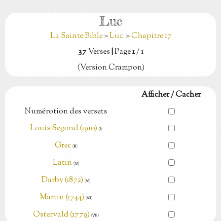
Luc
La Sainte Bible
>
Luc
>
Chapitre 17
37
Verses
|
Page
1
/ 1
(Version Crampon)
Afficher / Cacher
Numérotion des versets
Louis Segond (1910)
(Ⅰ)
Grec
(Ⅲ)
Latin
(Ⅳ)
Darby (1872)
(Ⅵ)
Martin (1744)
(Ⅶ)
Ostervald (1779)
(Ⅷ)