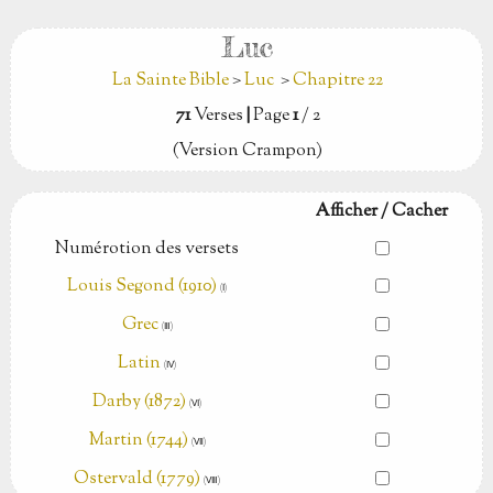
Luc
La Sainte Bible
>
Luc
>
Chapitre 22
71
Verses
|
Page
1
/ 2
(Version Crampon)
Afficher / Cacher
Numérotion des versets
Louis Segond (1910)
(Ⅰ)
Grec
(Ⅲ)
Latin
(Ⅳ)
Darby (1872)
(Ⅵ)
Martin (1744)
(Ⅶ)
Ostervald (1779)
(Ⅷ)