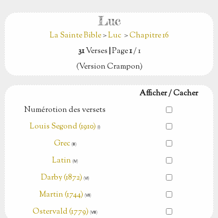
Luc
La Sainte Bible
>
Luc
>
Chapitre 16
31
Verses
|
Page
1
/ 1
(Version Crampon)
Afficher / Cacher
Numérotion des versets
Louis Segond (1910)
(Ⅰ)
Grec
(Ⅲ)
Latin
(Ⅳ)
Darby (1872)
(Ⅵ)
Martin (1744)
(Ⅶ)
Ostervald (1779)
(Ⅷ)