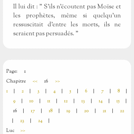
Il lui dit : " S'ils n'écoutent pas Moïse et
les prophètes, même si quelqu'un
ressuscitait d'entre les morts, ils ne
seraient pas persuadés. "
Page:
1
Chapitre
<<
16
>>
1
|
2
|
3
|
4
|
5
|
6
|
7
|
8
|
9
|
10
|
11
|
12
|
13
|
14
|
15
|
16
|
17
|
18
|
19
|
20
|
21
|
22
|
23
|
24
|
Luc
>>