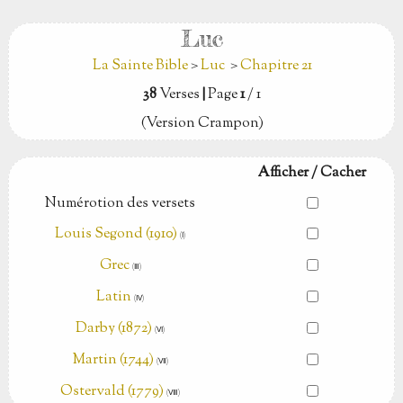
Luc
La Sainte Bible
>
Luc
>
Chapitre 21
38
Verses
|
Page
1
/ 1
(Version Crampon)
Afficher / Cacher
Numérotion des versets
Louis Segond (1910)
(Ⅰ)
Grec
(Ⅲ)
Latin
(Ⅳ)
Darby (1872)
(Ⅵ)
Martin (1744)
(Ⅶ)
Ostervald (1779)
(Ⅷ)