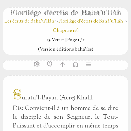
Florilège d'écrits de Bahá’u’lláh
Les écrits de Bahá’u’lláh
>
Florilège d'écrits de Bahá’u’lláh
>
Chapitre 128
13
Verses
|
Page
1
/ 1
(Version éditions bahá’íes)
settings
contact_support
arrow_upward
home
menu
S
uratu'l-Bayan (Acre) Khalil
Dis: Convient-il à un homme de se dire
le disciple de son Seigneur, le Tout-
Puissant et d'accomplir en même temps