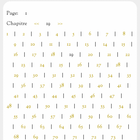
Page:
1
Chapitre
<<
19
>>
1
|
2
|
3
|
4
|
5
|
6
|
7
|
8
|
9
|
10
|
11
|
12
|
13
|
14
|
15
|
16
|
17
|
18
|
19
|
20
|
21
|
22
|
23
|
24
|
25
|
26
|
27
|
28
|
29
|
30
|
31
|
32
|
33
|
34
|
35
|
36
|
37
|
38
|
39
|
40
|
41
|
42
|
43
|
44
|
45
|
46
|
47
|
48
|
49
|
50
|
51
|
52
|
53
|
54
|
55
|
56
|
57
|
58
|
59
|
60
|
61
|
62
|
63
|
64
|
65
|
66
|
67
|
68
|
69
|
70
|
71
|
72
|
73
|