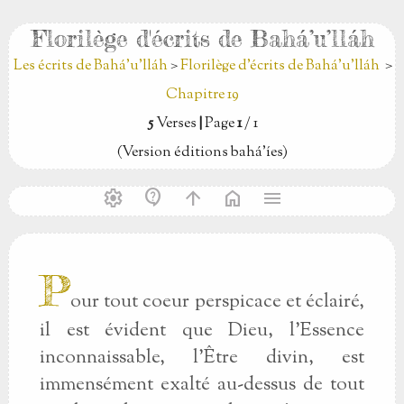
Florilège d'écrits de Bahá’u’lláh
Les écrits de Bahá’u’lláh
>
Florilège d'écrits de Bahá’u’lláh
>
Chapitre 19
5
Verses
|
Page
1
/ 1
(Version éditions bahá’íes)
settings
contact_support
arrow_upward
home
menu
P
our tout coeur perspicace et éclairé,
il est évident que Dieu, l’Essence
inconnaissable, l’Être divin, est
immensément exalté au-dessus de tout