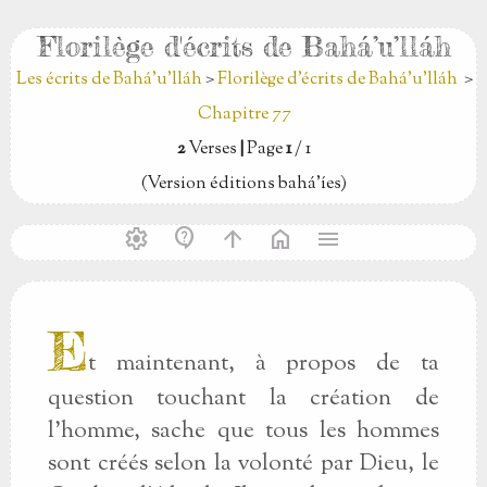
Florilège d'écrits de Bahá’u’lláh
Les écrits de Bahá’u’lláh
>
Florilège d'écrits de Bahá’u’lláh
>
Chapitre 77
2
Verses
|
Page
1
/ 1
(Version éditions bahá’íes)
settings
contact_support
arrow_upward
home
menu
E
t maintenant, à propos de ta
question touchant la création de
l'homme, sache que tous les hommes
sont créés selon la volonté par Dieu, le