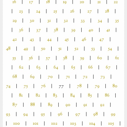
16
|
17
|
18
|
19
|
20
|
21
|
22
|
23
|
24
|
25
|
26
|
27
|
28
|
29
|
30
|
31
|
32
|
33
|
34
|
35
|
36
|
37
|
38
|
39
|
40
|
41
|
42
|
43
|
44
|
45
|
46
|
47
|
48
|
49
|
50
|
51
|
52
|
53
|
54
|
55
|
56
|
57
|
58
|
59
|
60
|
61
|
62
|
63
|
64
|
65
|
66
|
67
|
68
|
69
|
70
|
71
|
72
|
73
|
74
|
75
|
76
|
77
|
78
|
79
|
80
|
81
|
82
|
83
|
84
|
85
|
86
|
87
|
88
|
89
|
90
|
91
|
92
|
93
|
94
|
95
|
96
|
97
|
98
|
99
|
100
|
101
|
102
|
103
|
104
|
105
|