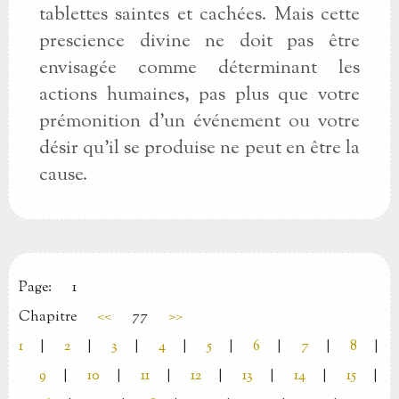
tablettes saintes et cachées. Mais cette
prescience divine ne doit pas être
envisagée comme déterminant les
actions humaines, pas plus que votre
prémonition d'un événement ou votre
désir qu'il se produise ne peut en être la
cause.
Page:
1
Chapitre
<<
77
>>
1
|
2
|
3
|
4
|
5
|
6
|
7
|
8
|
9
|
10
|
11
|
12
|
13
|
14
|
15
|