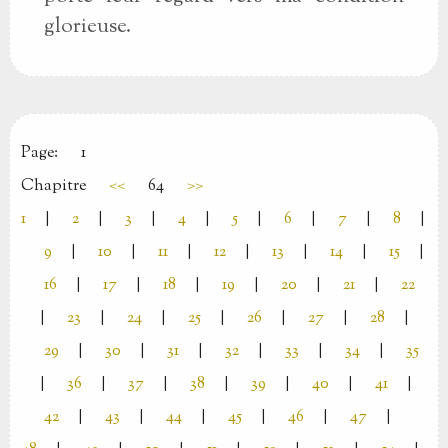
glorieuse.
Page:
1
Chapitre
<<
64
>>
1
|
2
|
3
|
4
|
5
|
6
|
7
|
8
|
9
|
10
|
11
|
12
|
13
|
14
|
15
|
16
|
17
|
18
|
19
|
20
|
21
|
22
|
23
|
24
|
25
|
26
|
27
|
28
|
29
|
30
|
31
|
32
|
33
|
34
|
35
|
36
|
37
|
38
|
39
|
40
|
41
|
42
|
43
|
44
|
45
|
46
|
47
|