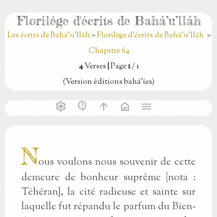
Florilège d'écrits de Bahá’u’lláh
Les écrits de Bahá’u’lláh
>
Florilège d'écrits de Bahá’u’lláh
>
Chapitre 64
4
Verses
|
Page
1
/ 1
(Version éditions bahá’íes)
settings
contact_support
arrow_upward
home
menu
N
ous voulons nous souvenir de cette
demeure de bonheur suprême [nota :
Téhéran], la cité radieuse et sainte sur
laquelle fut répandu le parfum du Bien-