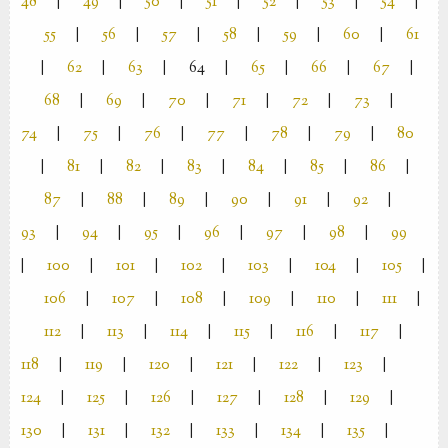
48
|
49
|
50
|
51
|
52
|
53
|
54
|
55
|
56
|
57
|
58
|
59
|
60
|
61
|
62
|
63
|
64
|
65
|
66
|
67
|
68
|
69
|
70
|
71
|
72
|
73
|
74
|
75
|
76
|
77
|
78
|
79
|
80
|
81
|
82
|
83
|
84
|
85
|
86
|
87
|
88
|
89
|
90
|
91
|
92
|
93
|
94
|
95
|
96
|
97
|
98
|
99
|
100
|
101
|
102
|
103
|
104
|
105
|
106
|
107
|
108
|
109
|
110
|
111
|
112
|
113
|
114
|
115
|
116
|
117
|
118
|
119
|
120
|
121
|
122
|
123
|
124
|
125
|
126
|
127
|
128
|
129
|
130
|
131
|
132
|
133
|
134
|
135
|