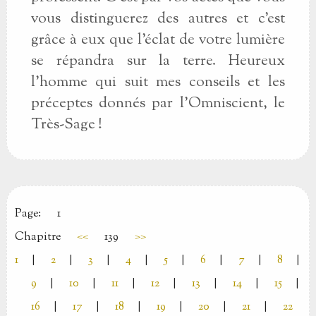
vous distinguerez des autres et c'est
grâce à eux que l'éclat de votre lumière
se répandra sur la terre. Heureux
l'homme qui suit mes conseils et les
préceptes donnés par l'Omniscient, le
Très-Sage !
Page:
1
Chapitre
<<
139
>>
1
|
2
|
3
|
4
|
5
|
6
|
7
|
8
|
9
|
10
|
11
|
12
|
13
|
14
|
15
|
16
|
17
|
18
|
19
|
20
|
21
|
22