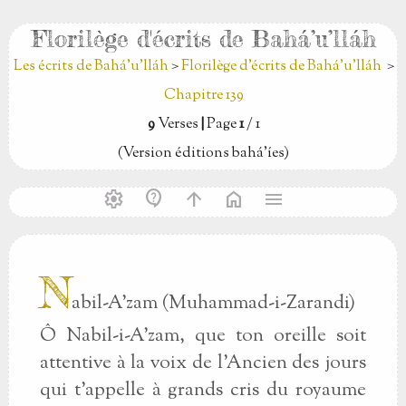
Florilège d'écrits de Bahá’u’lláh
Les écrits de Bahá’u’lláh
>
Florilège d'écrits de Bahá’u’lláh
>
Chapitre 139
9
Verses
|
Page
1
/ 1
(Version éditions bahá’íes)
settings
contact_support
arrow_upward
home
menu
N
abil-A'zam (Muhammad-i-Zarandi)
Ô Nabil-i-A'zam, que ton oreille soit
attentive à la voix de l'Ancien des jours
qui t'appelle à grands cris du royaume