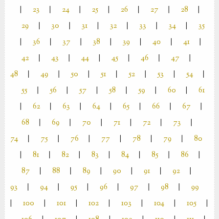
|
23
|
24
|
25
|
26
|
27
|
28
|
29
|
30
|
31
|
32
|
33
|
34
|
35
|
36
|
37
|
38
|
39
|
40
|
41
|
42
|
43
|
44
|
45
|
46
|
47
|
48
|
49
|
50
|
51
|
52
|
53
|
54
|
55
|
56
|
57
|
58
|
59
|
60
|
61
|
62
|
63
|
64
|
65
|
66
|
67
|
68
|
69
|
70
|
71
|
72
|
73
|
74
|
75
|
76
|
77
|
78
|
79
|
80
|
81
|
82
|
83
|
84
|
85
|
86
|
87
|
88
|
89
|
90
|
91
|
92
|
93
|
94
|
95
|
96
|
97
|
98
|
99
|
100
|
101
|
102
|
103
|
104
|
105
|