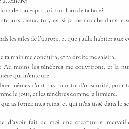
e atteindre!
loin de ton esprit, où fuir loin de ta face?
nte aux cieux, tu y es; si je me couche dans le s
nds les ailes de l'aurore, et que j'aille habiter aux 
e ta main me conduira, et ta droite me saisira.
s: Au moins les ténèbres me couvriront, et la nui
mière qui m'entoure!...
bres mêmes n'ont pas pour toi d'obscurité; pour to
omme le jour, et les ténèbres comme la lumière.
i qui as formé mes reins, et qui m'as tissé dans le s
ue d'avoir fait de moi une créature si merveill