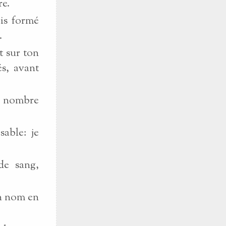
re.
ais formé
.
t sur ton
és, avant
e nombre
sable: je
de sang,
on nom en