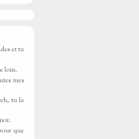
des et tu
e loin.
utes mes
eh, tu la
moi:
 pour que