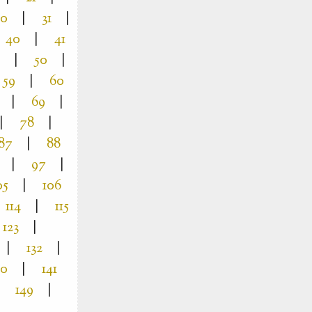
30
|
31
|
40
|
41
|
50
|
59
|
60
|
69
|
|
78
|
87
|
88
|
97
|
05
|
106
114
|
115
123
|
|
132
|
40
|
141
149
|