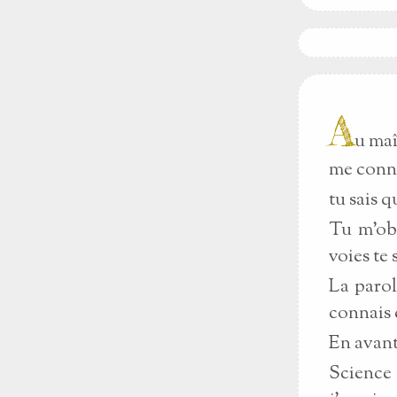
A
u maî
me conn
tu sais q
Tu m'ob
voies te 
La parol
connais 
En avant
Science 