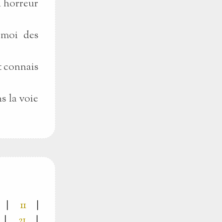
n horreur
 moi des
t connais
s la voie
|
11
|
|
21
|