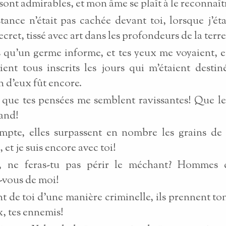
sont admirables, et mon âme se plaît à le reconnaît
ance n'était pas cachée devant toi, lorsque j'ét
ecret, tissé avec art dans les profondeurs de la terre
is qu'un germe informe, et tes yeux me voyaient, e
aient tous inscrits les jours qui m'étaient destin
 d'eux fût encore.
 que tes pensées me semblent ravissantes! Que l
rand!
mpte, elles surpassent en nombre les grains de 
, et je suis encore avec toi!
 ne feras-tu pas périr le méchant? Hommes 
-vous de moi!
ent de toi d'une manière criminelle, ils prennent t
x, tes ennemis!