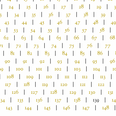
|
24
|
25
|
26
|
27
|
28
|
29
|
3
|
34
|
35
|
36
|
37
|
38
|
39
|
43
|
44
|
45
|
46
|
47
|
48
|
49
2
|
53
|
54
|
55
|
56
|
57
|
58
|
62
|
63
|
64
|
65
|
66
|
67
|
68
71
|
72
|
73
|
74
|
75
|
76
|
77
|
81
|
82
|
83
|
84
|
85
|
86
|
90
|
91
|
92
|
93
|
94
|
95
|
96
99
|
100
|
101
|
102
|
103
|
104
|
1
|
108
|
109
|
110
|
111
|
112
|
113
|
117
|
118
|
119
|
120
|
121
|
122
|
|
126
|
127
|
128
|
129
|
130
|
131
134
|
135
|
136
|
137
|
138
|
139
|
1
143
|
144
|
145
|
146
|
147
|
148
|