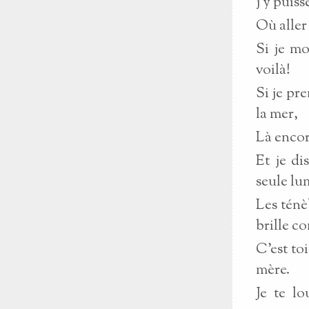
j'y puiss
Où aller 
Si je mo
voilà!
Si je pre
la mer,
Là encor
Et je di
seule lu
Les ténè
brille c
C'est to
mère.
Je te lo