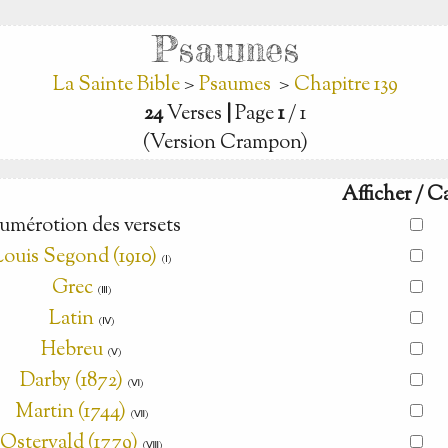
Psaumes
La Sainte Bible
>
Psaumes
>
Chapitre 139
24
Verses
|
Page
1
/ 1
(Version Crampon)
Afficher / C
umérotion des versets
Louis Segond (1910)
(Ⅰ)
Grec
(Ⅲ)
Latin
(Ⅳ)
Hebreu
(Ⅴ)
Darby (1872)
(Ⅵ)
Martin (1744)
(Ⅶ)
Ostervald (1779)
(Ⅷ)