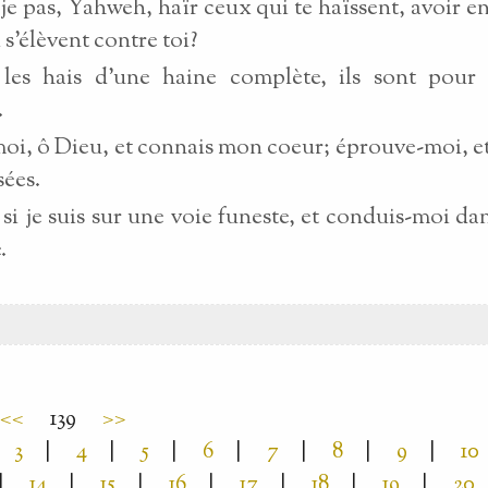
je pas, Yahweh, haïr ceux qui te haïssent, avoir e
 s'élèvent contre toi?
 les hais d'une haine complète, ils sont pour
.
i, ô Dieu, et connais mon coeur; éprouve-moi, e
ées.
si je suis sur une voie funeste, et conduis-moi dan
.
<<
139
>>
3
|
4
|
5
|
6
|
7
|
8
|
9
|
10
|
14
|
15
|
16
|
17
|
18
|
19
|
20