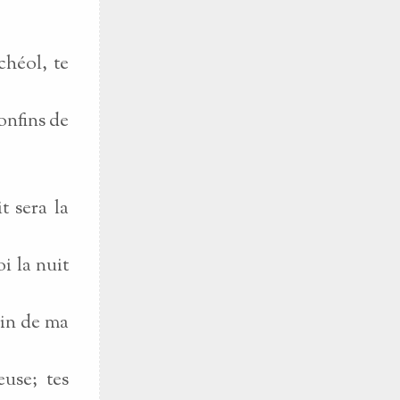
chéol, te
confins de
t sera la
i la nuit
ein de ma
euse; tes