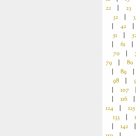
22
|
23
32
|
3
|
42
|
51
|
5
|
61
|
70
|
79
|
80
|
89
|
98
|
|
107
|
116
|
124
|
125
133
|
|
142
|
150
|