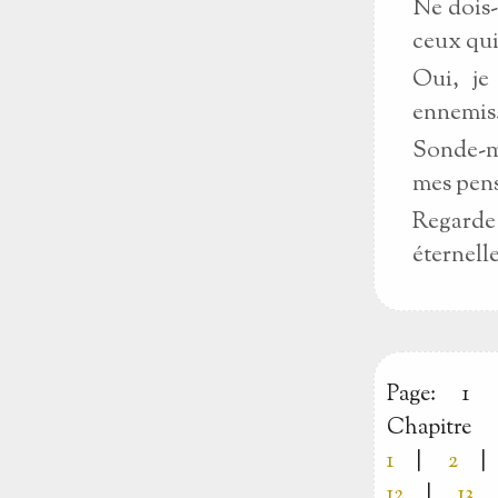
Ne dois-
ceux qui
Oui, je
ennemis
Sonde-mo
mes pens
Regarde 
éternelle
Page:
1
Chapitre
1
|
2
|
12
|
13