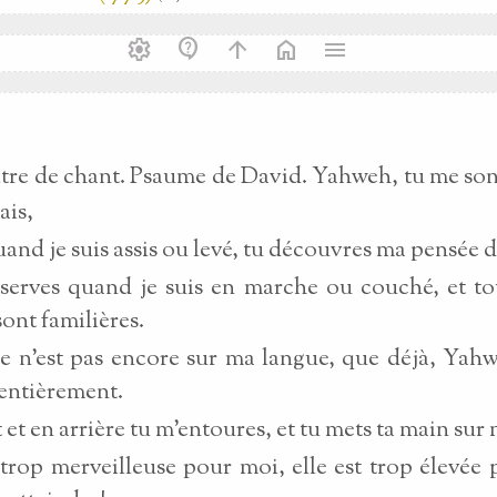
settings
contact_support
arrow_upward
home
menu
tre de chant. Psaume de David. Yahweh, tu me son
ais,
uand je suis assis ou levé, tu découvres ma pensée d
serves quand je suis en marche ou couché, et to
sont familières.
e n'est pas encore sur ma langue, que déjà, Yahw
entièrement.
 et en arrière tu m'entoures, et tu mets ta main sur 
trop merveilleuse pour moi, elle est trop élevée