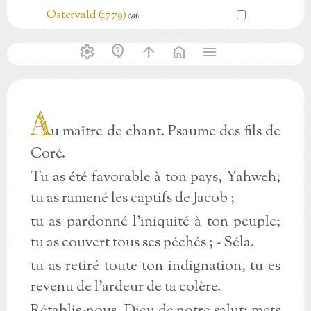
Ostervald (1779)
(Ⅷ)
settings
contact_support
arrow_upward
home
menu
A
u maître de chant. Psaume des fils de
Coré.
Tu as été favorable à ton pays, Yahweh;
tu as ramené les captifs de Jacob ;
tu as pardonné l'iniquité à ton peuple;
tu as couvert tous ses péchés ; - Séla.
tu as retiré toute ton indignation, tu es
revenu de l'ardeur de ta colère.