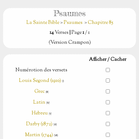
Psaumes
La Sainte Bible
>
Psaumes
>
Chapitre 85
14
Verses
|
Page
1
/ 1
(Version Crampon)
Afficher / Cacher
Numérotion des versets
Louis Segond (1910)
(Ⅰ)
Grec
(Ⅲ)
Latin
(Ⅳ)
Hebreu
(Ⅴ)
Darby (1872)
(Ⅵ)
Martin (1744)
(Ⅶ)